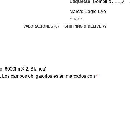
Etiquetas:
Bombillo
,
LED
,
l
Marca:
Eagle Eye
Share:
VALORACIONES (0)
SHIPPING & DELIVERY
ro, 6000lm X 2, Blanca”
.
Los campos obligatorios están marcados con
*