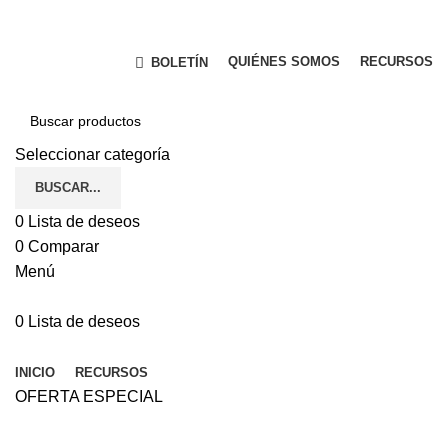
TECNOLOGÍA Y SERVICIO QUE GARANTIZAN SU
SEGURIDAD.
QUIÉNES SOMOS
RECURSOS
BOLETÍN
Seleccionar categoría
BUSCAR...
0
Lista de deseos
0
Comparar
Menú
0
Lista de deseos
Navegador de categorías
INICIO
RECURSOS
OFERTA ESPECIAL