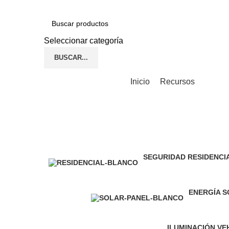
TECNOLOGÍA Y SERVICIO QUE GARANTIZAN SU
Seleccionar categoría
BUSCAR...
Navegador de categorías
Inicio
Recursos
SEGURIDAD RESIDENCI
81 Producto
ENERGÍA 
7 Producto
ILUMINACIÓN VE