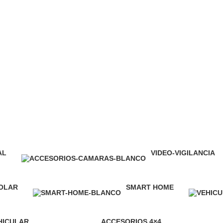
 SEGURIDAD.
Cámaras
AL
VIDEO-VIGILANCIA
264 Producto
SOLAR
SMART HOME
30 Producto
HICULAR
ACCESORIOS 4×4