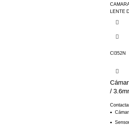
CAMARA 
LENTE D
CI352N
Cámara
/ 3.6
Contacta
Cámara
Sensor