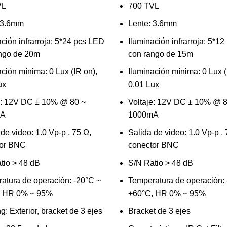
VL
700 TVL
 3.6mm
Lente: 3.6mm
ación infrarroja: 5*24 pcs LED
Iluminación infrarroja: 5*1
ngo de 20m
con rango de 15m
ación mínima: 0 Lux (IR on),
Iluminación mínima: 0 Lux (
ux
0.01 Lux
e: 12V DC ± 10% @ 80 ~
Voltaje: 12V DC ± 10% @ 8
mA
1000mA
de video: 1.0 Vp-p , 75 Ω,
Salida de video: 1.0 Vp-p , 
tor BNC
conector BNC
tio > 48 dB
S/N Ratio > 48 dB
atura de operación: -20°C ~
Temperatura de operación:
, HR 0% ~ 95%
+60°C, HR 0% ~ 95%
: Exterior, bracket de 3 ejes
Bracket de 3 ejes