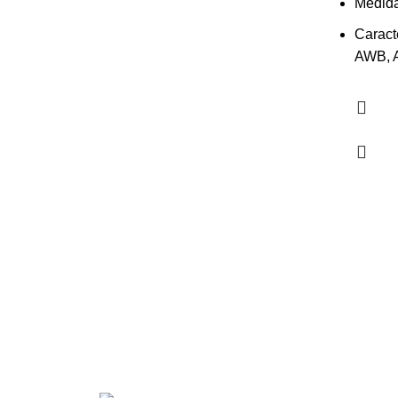
Medida
Caracte
AWB, A