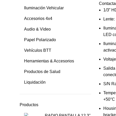
Contacta
Iluminación Vehicular
1/3” H
Accesorios 4x4
Lente:
Ilumin
Audio & Video
LED co
Papel Polarizado
Ilumin
activa
Vehículos BTT
Voltaj
Herramientas & Accesorios
Salida 
Productos de Salud
conec
Liquidación
S/N Ra
Temper
+50°C
Productos
Housin
bracke
RADIO PANTALLA 12.3"