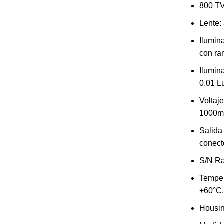
800 T
Lente:
Ilumin
con ra
Ilumin
0.01 L
Voltaj
1000
Salida 
conec
S/N Ra
Temper
+60°C
Housing