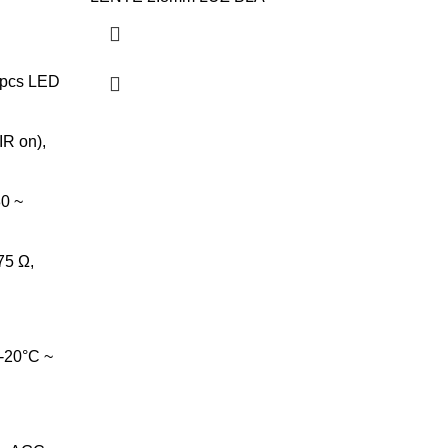
2 pcs LED
IR on),
0 ~
75 Ω,
 -20°C ~