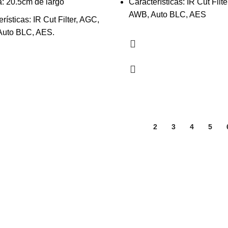
: 20.5cm de largo
Características: IR Cut Filt
AWB, Auto BLC, AES
rísticas: IR Cut Filter, AGC,
uto BLC, AES.
1
2
3
4
5