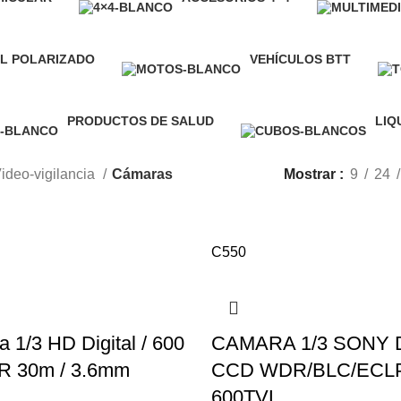
20 Producto
L POLARIZADO
VEHÍCULOS BTT
oducto
82 Producto
PRODUCTOS DE SALUD
LIQ
7 Producto
1 Pr
ideo-vigilancia
Cámaras
Mostrar
9
24
C550
 1/3 HD Digital / 600
CAMARA 1/3 SONY 
IR 30m / 3.6mm
CCD WDR/BLC/ECL
600TVL