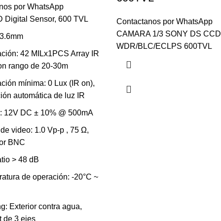
nos por WhatsApp
D Digital Sensor, 600 TVL
Contactanos por WhatsApp
CAMARA 1/3 SONY DS CCD
 3.6mm
WDR/BLC/ECLPS 600TVL
ación: 42 MILx1PCS Array IR
n rango de 20-30m
ación mínima: 0 Lux (IR on),
ción automática de luz IR
e: 12V DC ± 10% @ 500mA
de video: 1.0 Vp-p , 75 Ω,
tor BNC
tio > 48 dB
atura de operación: -20°C ~
g: Exterior contra agua,
t de 3 ejes